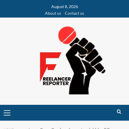
Skip
August 8, 2026
to
About us
Contact us
content
Primary
Menu