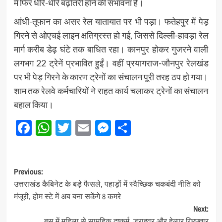
में फिर धीरे-धीरे बढ़ोतरी होने की संभावना है।
आंधी-तूफान का असर रेल यातायात पर भी पड़ा। फतेहपुर में पेड़
गिरने से ओएचई लाइन क्षतिग्रस्त हो गई, जिससे दिल्ली-हावड़ा रेल
मार्ग करीब डेढ़ घंटे तक बाधित रहा। कानपुर होकर गुजरने वाली
लगभग 22 ट्रेनें प्रभावित हुईं। वहीं प्रयागराज-जौनपुर रेलखंड
पर भी पेड़ गिरने के कारण ट्रेनों का संचालन पूरी तरह ठप हो गया।
शाम तक रेलवे कर्मचारियों ने राहत कार्य चलाकर ट्रेनों का संचालन
बहाल किया।
Facebook
WhatsApp
Twitter
Email
Messenger
Share
Post
Previous:
उत्तराखंड कैबिनेट के बड़े फैसले, पहाड़ों में स्वैच्छिक चकबंदी नीति को
navigation
मंजूरी, होम स्टे में अब बना सकेंगे 8 कमरे
Next:
बस में महिला से सामूहिक दुष्कर्म, ड्राइवर और हेल्पर गिरफ्तार