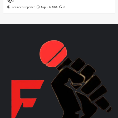
जुटी
August 6, 2026
freelancerreporter
0