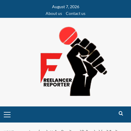
Skip
August 7, 2026
to
About us
Contact us
content
Primary
Menu