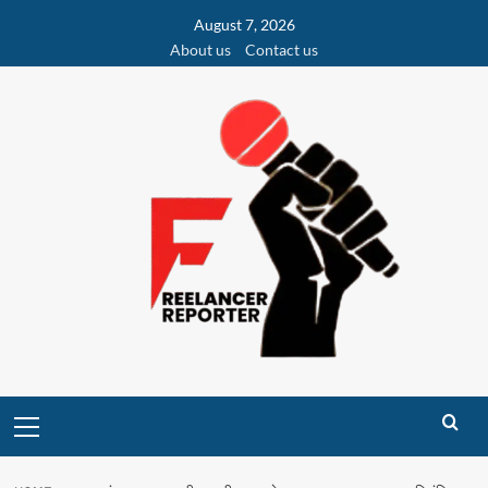
Skip
August 7, 2026
to
About us
Contact us
content
Primary
Menu