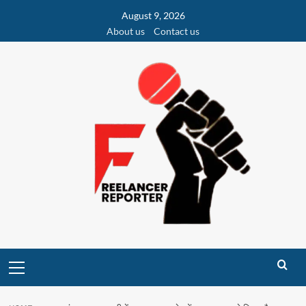
Skip
August 9, 2026
to
About us
Contact us
content
Primary
Menu