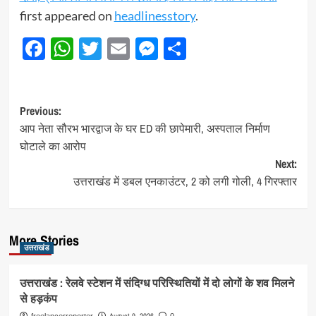
first appeared on
headlinesstory
.
Facebook
WhatsApp
Twitter
Email
Messenger
Share
Post
Previous:
आप नेता सौरभ भारद्वाज के घर ED की छापेमारी, अस्पताल निर्माण
navigation
घोटाले का आरोप
Next:
उत्तराखंड में डबल एनकाउंटर, 2 को लगी गोली, 4 गिरफ्तार
More Stories
उत्तराखंड
उत्तराखंड : रेलवे स्टेशन में संदिग्ध परिस्थितियों में दो लोगों के शव मिलने
से हड़कंप
August 9, 2026
freelancerreporter
0