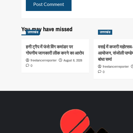
You may have missed
उत्तराखंड
उत्तराखंड
हनी ट्रैप में फंसे विंग कमांडर पर
वसई में कजरी महोत्सव
गोपनीय जानकारी लीक करने का आरोप
आयोजन, संजोली पाण्डेय
बांधा समां
August 8, 2026
freelancerreporter
0
freelancerreporter
0