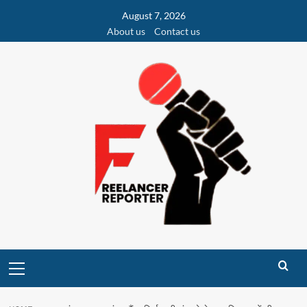
Skip
August 7, 2026
to
About us
Contact us
content
Primary
Menu