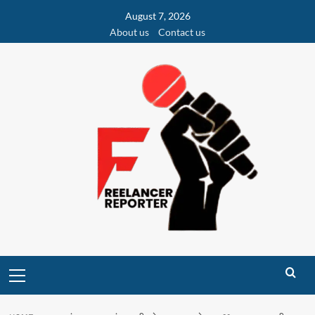
Skip
August 7, 2026
to
About us
Contact us
content
Primary
Menu