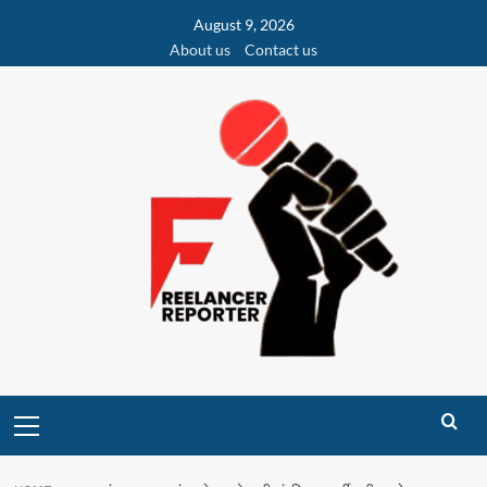
Skip
August 9, 2026
to
About us
Contact us
content
Primary
Menu