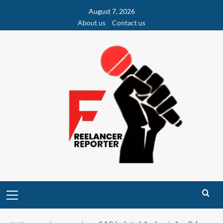
Skip
August 7, 2026
to
About us
Contact us
content
Primary
Menu