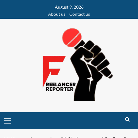
Skip
August 9, 2026
to
About us
Contact us
content
Primary
Menu