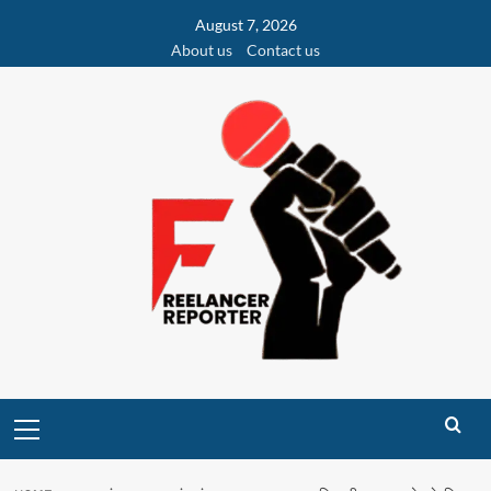
Skip
August 7, 2026
to
About us
Contact us
content
Primary
Menu