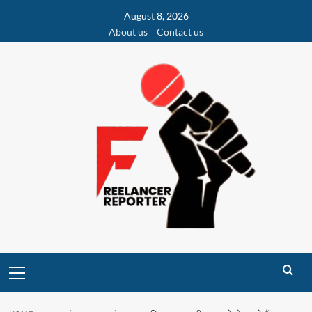
Skip
August 8, 2026
to
About us
Contact us
content
Primary
Menu