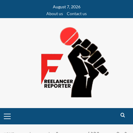
Skip
August 7, 2026
to
About us
Contact us
content
Primary
Menu