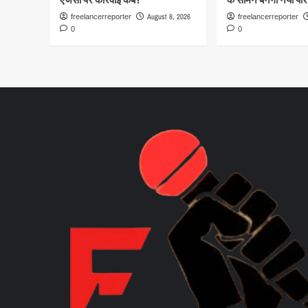
August 8, 2026
freelancerreporter
freelancerreporter
0
0