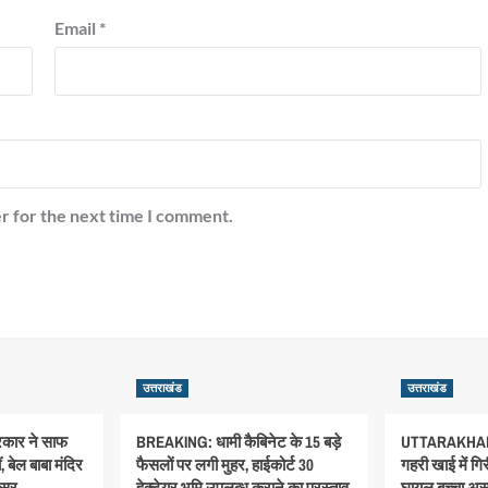
Email
*
r for the next time I comment.
उत्तराखंड
उत्तराखंड
सरकार ने साफ
BREAKING: धामी कैबिनेट के 15 बड़े
UTTARAKHAN
 बेल बाबा मंदिर
फैसलों पर लगी मुहर, हाईकोर्ट 30
गहरी खाई में गि
िसर
हेक्टेयर भूमि उपलब्ध कराने का प्रस्ताव
घायल बच्चा अस्प