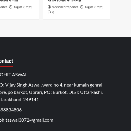
August 7, 2026
August 7, 2026
orter
freelancerreporter
0
ontact
OHIT ASWAL
O: Vijay Singh Aswal, ward no 4, near kumain genral
ore, po barkot, Uprari, PO: Burkot, DIST: Uttarkashi,
ttarakhand-249141
398834806
hitaswal3072@gmail.com