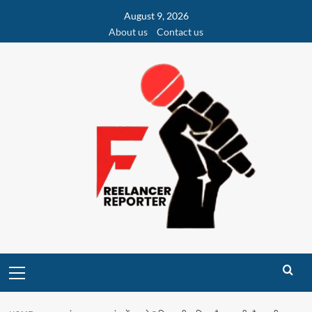
Skip
August 9, 2026
to
About us
Contact us
content
Primary
Menu