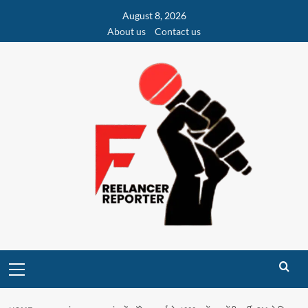
Skip
August 8, 2026
to
About us
Contact us
content
Primary
Menu