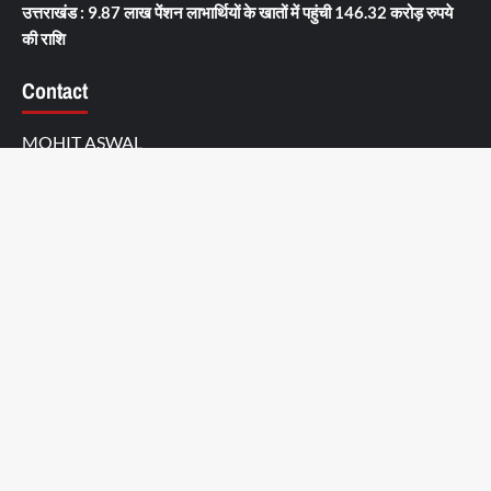
उत्तराखंड : 9.87 लाख पेंशन लाभार्थियों के खातों में पहुंची 146.32 करोड़ रुपये
की राशि
Contact
MOHIT ASWAL
S/O: Vijay Singh Aswal, ward no 4, near kumain genral store,
po barkot, Uprari, PO: Burkot, DIST: Uttarkashi,
Uttarakhand-249141
6398834806
mohitaswal3072@gmail.com
About us
Contact us