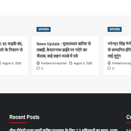
उत्तराखंड
उत्तराखंड
: 85 सड़कें बंद,
News Update : मूसलाधार बारिश से
नरेन्द्र सिंह ने
रे के निशान से
तबाही, केदारनाथ हाईवे पर गदेरे का
से सम्मानित हों
सैलाब, कई वाहन मलबे में दबे
ताई तुगुंग
August 6, 2026
August 6, 2026
freelancerreporter
freelancerrep
0
0
Recent Posts
C
तीलू रौतेली राज्य स्त्री शक्ति पुरस्कार के लिए 13 महिलाओं का चयन, राज्य
M