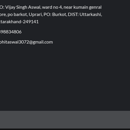
O: Vijay Singh Aswal, ward no 4, near kumain genral
ore, po barkot, Uprari, PO: Burkot, DIST: Uttarkashi,
ttarakhand-249141
398834806
hitaswal3072@gmail.com