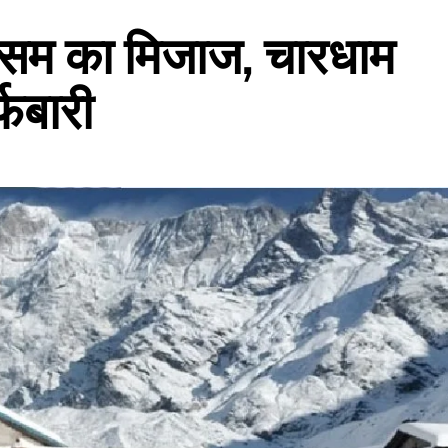
मौसम का मिजाज, चारधाम
्फबारी