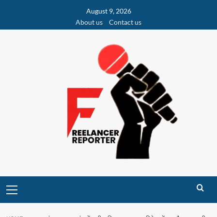
Skip
August 9, 2026
to
About us
Contact us
content
Primary
Menu