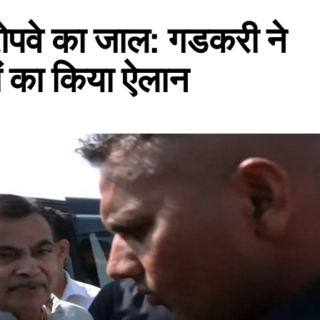
-रोपवे का जाल: गडकरी ने
ं का किया ऐलान