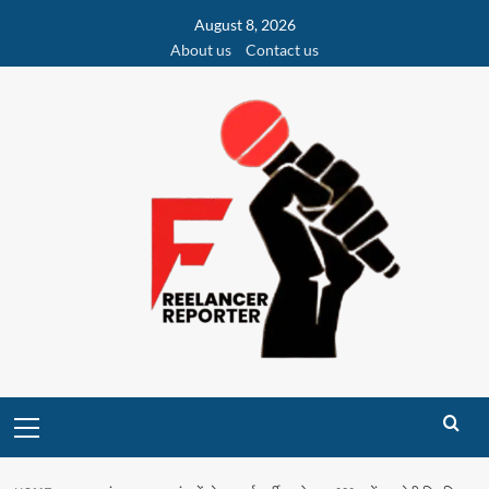
Skip
August 8, 2026
to
About us
Contact us
content
Primary
Menu