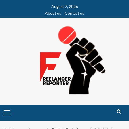
Skip
August 7, 2026
to
About us
Contact us
content
Primary
Menu