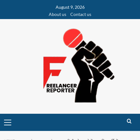
Skip
August 9, 2026
to
About us
Contact us
content
Primary
Menu