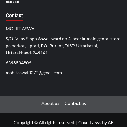
बांधा समां
Contact
MOHIT ASWAL
S/O: Vijay Singh Aswal, ward no 4, near kumain genral store,
po barkot, Uprari, PO: Burkot, DIST: Uttarkashi,
Uttarakhand-249141
6398834806
mohitaswal3072@gmail.com
About us
Contact us
Copyright © All rights reserved.
|
CoverNews
by AF