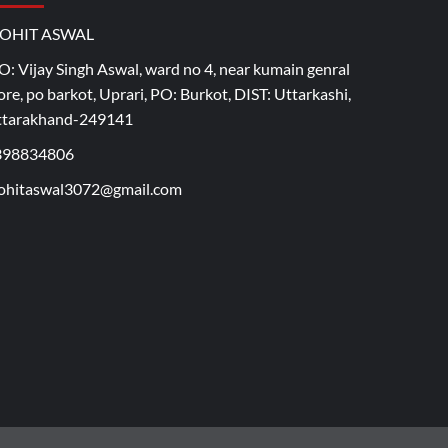
OHIT ASWAL
O: Vijay Singh Aswal, ward no 4, near kumain genral
ore, po barkot, Uprari, PO: Burkot, DIST: Uttarkashi,
ttarakhand-249141
398834806
hitaswal3072@gmail.com