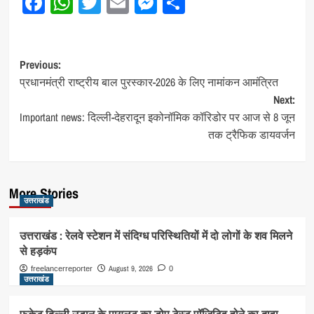
Facebook
WhatsApp
Twitter
Email
Messenger
Share
Post
Previous:
प्रधानमंत्री राष्ट्रीय बाल पुरस्कार-2026 के लिए नामांकन आमंत्रित
navigation
Next:
Important news: दिल्ली-देहरादून इकोनॉमिक कॉरिडोर पर आज से 8 जून
तक ट्रैफिक डायवर्जन
More Stories
उत्तराखंड
उत्तराखंड : रेलवे स्टेशन में संदिग्ध परिस्थितियों में दो लोगों के शव मिलने
से हड़कंप
August 9, 2026
freelancerreporter
0
उत्तराखंड
फुकेट-दिल्ली उड़ान के पायलट का डोप टेस्ट पॉजिटिव होने का दावा,