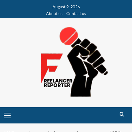
Skip
August 9, 2026
to
About us
Contact us
content
Primary
Menu