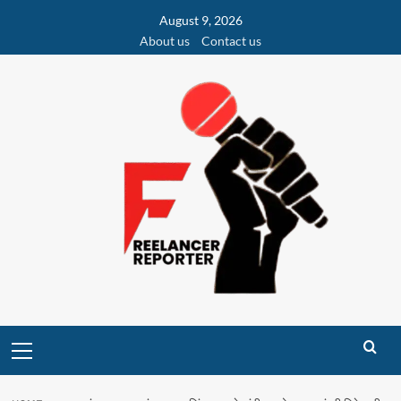
Skip
August 9, 2026
to
About us
Contact us
content
Primary
Menu