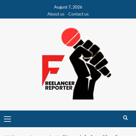
Skip
August 7, 2026
to
About us
Contact us
content
Primary
Menu