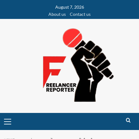
Skip
August 7, 2026
to
About us
Contact us
content
Primary
Menu