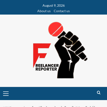
Skip
August 9, 2026
to
About us
Contact us
content
Primary
Menu