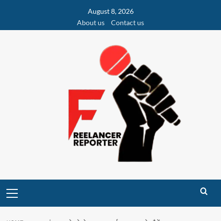
Skip
August 8, 2026
to
About us
Contact us
content
Primary
Menu