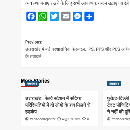
व्यवस्था बनाए रखने के लिए सभी आवश्यक कदम उठाए जा रहे ह
Facebook
WhatsApp
Twitter
Email
Messenger
Share
Post
Previous:
उत्तराखंड में बड़े प्रशासनिक फेरबदल, IPS, PPS और PCS अधिक
navigation
के तबादले
More Stories
उत्तराखंड
उत्तराखंड
उत्तराखंड : रेलवे स्टेशन में संदिग्ध
फुकेट-दिल्ल
परिस्थितियों में दो लोगों के शव मिलने से
टेस्ट पॉजिटिव
हड़कंप
ने नहीं की पुष्
August 9, 2026
freelancerreporter
0
freelancerre