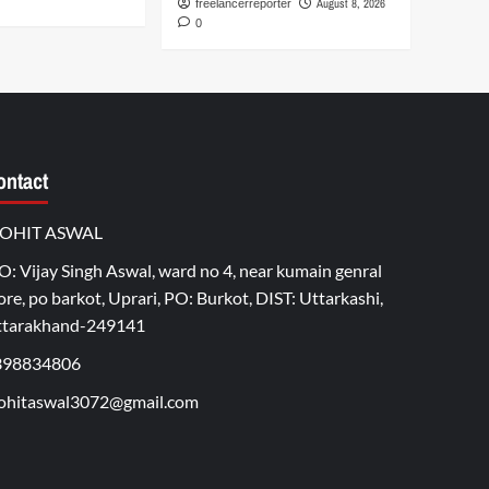
August 8, 2026
freelancerreporter
0
ontact
OHIT ASWAL
O: Vijay Singh Aswal, ward no 4, near kumain genral
ore, po barkot, Uprari, PO: Burkot, DIST: Uttarkashi,
ttarakhand-249141
398834806
hitaswal3072@gmail.com