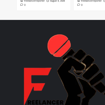
August 9, 2026
freelancerreporter
freelancerreporter
0
0