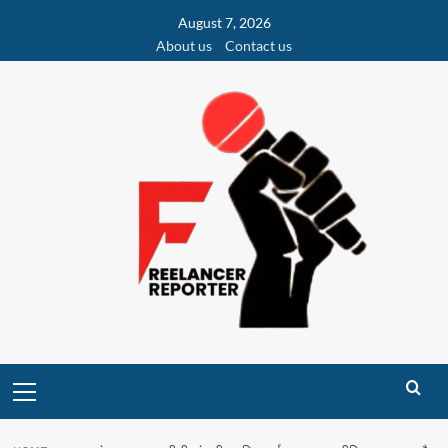
Skip
August 7, 2026
to
About us
Contact us
content
Primary
Menu