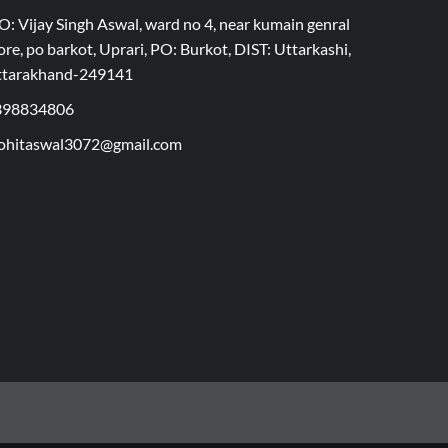
O: Vijay Singh Aswal, ward no 4, near kumain genral
ore, po barkot, Uprari, PO: Burkot, DIST: Uttarkashi,
ttarakhand-249141
398834806
hitaswal3072@gmail.com