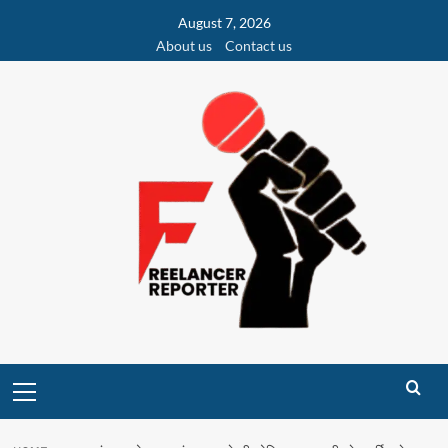
Skip
August 7, 2026
to
About us
Contact us
content
Primary
Menu