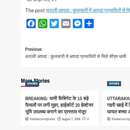
The post
थराली आपदा : कुलसारी में आपदा प्रभावितों से म
Facebook
WhatsApp
Twitter
Email
Messenger
Share
Post
Previous:
थराली आपदा : कुलसारी में आपदा प्रभावितों से मिले सीएम धामी
navigation
More Stories
उत्तराखंड
उत्तराखंड
BREAKING: धामी कैबिनेट के 15 बड़े
UTTARAKHA
फैसलों पर लगी मुहर, हाईकोर्ट 30 हेक्टेयर
गहरी खाई में
भूमि उपलब्ध कराने का प्रस्ताव मंजूर
घायल बच्चा अस
August 7, 2026
freelancerreporter
0
freelancerre