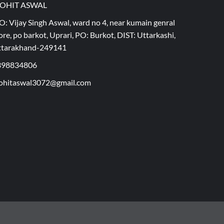
OHIT ASWAL
O: Vijay Singh Aswal, ward no 4, near kumain genral
ore, po barkot, Uprari, PO: Burkot, DIST: Uttarkashi,
ttarakhand-249141
398834806
hitaswal3072@gmail.com