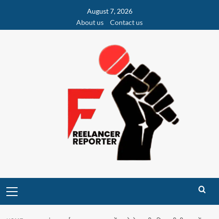
Skip
August 7, 2026
to
About us
Contact us
content
Primary
Menu