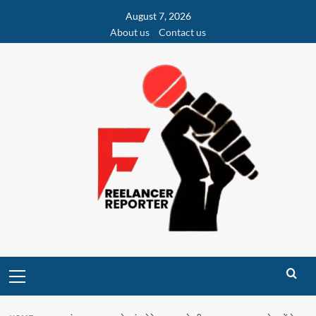
Skip
August 7, 2026
to
About us
Contact us
content
Primary
Menu