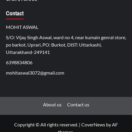
Contact
MOHIT ASWAL
S/O: Vijay Singh Aswal, ward no 4, near kumain genral store,
po barkot, Uprari, PO: Burkot, DIST: Uttarkashi,
Uttarakhand-249141
6398834806
mohitaswal3072@gmail.com
About us
Contact us
Copyright © All rights reserved.
|
CoverNews
by AF
themes.