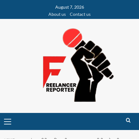
Skip
August 7, 2026
to
About us
Contact us
content
Primary
Menu