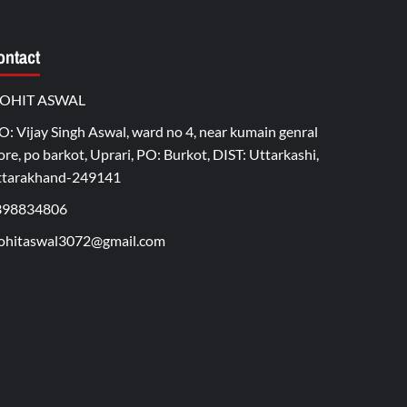
ontact
OHIT ASWAL
O: Vijay Singh Aswal, ward no 4, near kumain genral
ore, po barkot, Uprari, PO: Burkot, DIST: Uttarkashi,
ttarakhand-249141
398834806
hitaswal3072@gmail.com