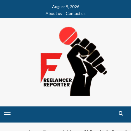
Skip
August 9, 2026
to
About us
Contact us
content
Primary
Menu