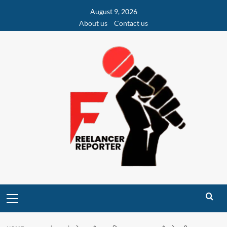
Skip
August 9, 2026
to
About us
Contact us
content
Primary
Menu