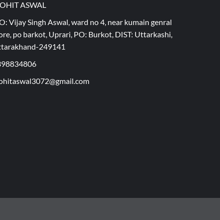
OHIT ASWAL
O: Vijay Singh Aswal, ward no 4, near kumain genral
ore, po barkot, Uprari, PO: Burkot, DIST: Uttarkashi,
ttarakhand-249141
398834806
hitaswal3072@gmail.com