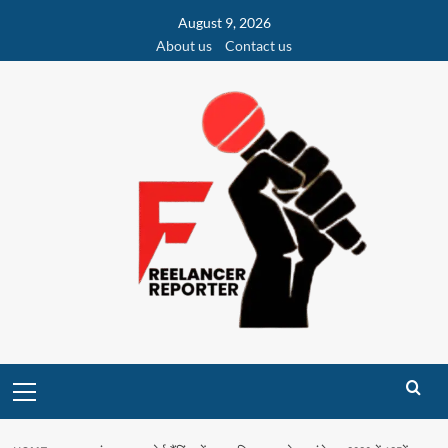
Skip
August 9, 2026
to
About us
Contact us
content
Primary
Menu