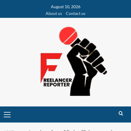
Skip
August 10, 2026
to
About us
Contact us
content
Primary
Menu