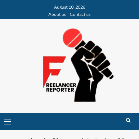
Skip
August 10, 2026
to
About us
Contact us
content
Primary
Menu