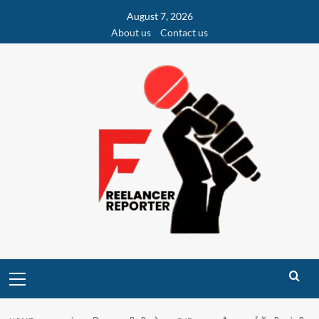
Skip
August 7, 2026
to
About us
Contact us
content
Primary
Menu