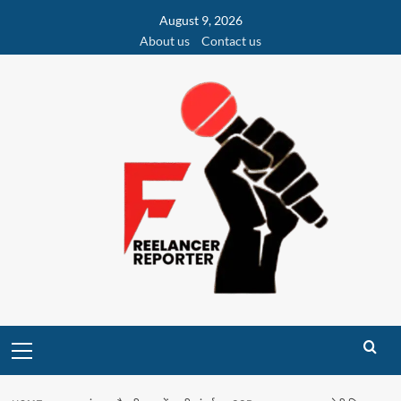
Skip
August 9, 2026
to
About us
Contact us
content
Primary
Menu