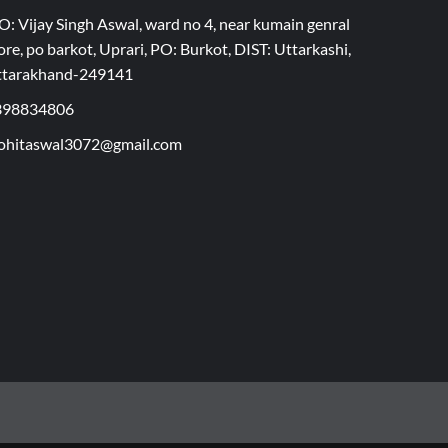
O: Vijay Singh Aswal, ward no 4, near kumain genral
ore, po barkot, Uprari, PO: Burkot, DIST: Uttarkashi,
ttarakhand-249141
398834806
hitaswal3072@gmail.com